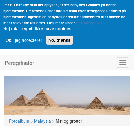
Per EU direktiv skal det oplyses, at der benyttes Cookies på denne
hjemmeside. De benyttes til at føre statistik over besøgendes adfærd på
hjemmesiden, ligesom de benyttes af reklameudbyderen til at tilbyde de
mest relevante reklamer. Læs mere under
Privatlivspolitik
.
Nej tak - jeg vil ikke have cookies
Ok - jeg accepterer
No, thanks
Gå
til
Peregrinator
Toggl
hovedindhold
naviga
Fotoalbum
>
Malaysia
>
Miri og grotter