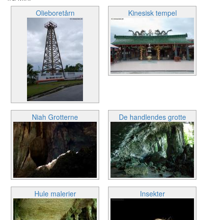
Olieboretårn
Kinesisk tempel
Niah Grotterne
De handlendes grotte
Hule malerier
Insekter