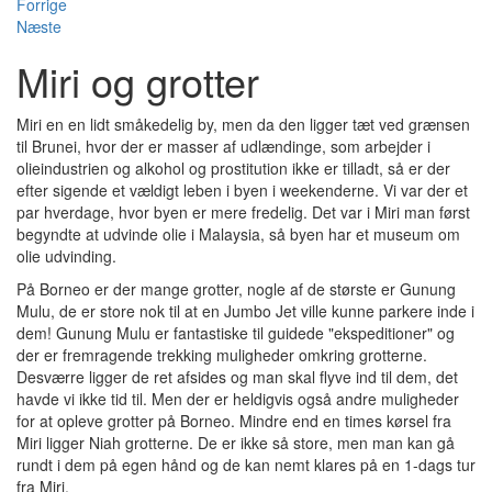
Forrige
Næste
Miri og grotter
Miri en en lidt småkedelig by, men da den ligger tæt ved grænsen
til Brunei, hvor der er masser af udlændinge, som arbejder i
olieindustrien og alkohol og prostitution ikke er tilladt, så er der
efter sigende et vældigt leben i byen i weekenderne. Vi var der et
par hverdage, hvor byen er mere fredelig. Det var i Miri man først
begyndte at udvinde olie i Malaysia, så byen har et museum om
olie udvinding.
På Borneo er der mange grotter, nogle af de største er Gunung
Mulu, de er store nok til at en Jumbo Jet ville kunne parkere inde i
dem! Gunung Mulu er fantastiske til guidede "ekspeditioner" og
der er fremragende trekking muligheder omkring grotterne.
Desværre ligger de ret afsides og man skal flyve ind til dem, det
havde vi ikke tid til. Men der er heldigvis også andre muligheder
for at opleve grotter på Borneo. Mindre end en times kørsel fra
Miri ligger Niah grotterne. De er ikke så store, men man kan gå
rundt i dem på egen hånd og de kan nemt klares på en 1-dags tur
fra Miri.